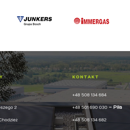
Y
KONTAKT
ż
+48 508 134 684
– Piła
pszego 2
+48 501 690 030
Chodzież
+48 508 134 682