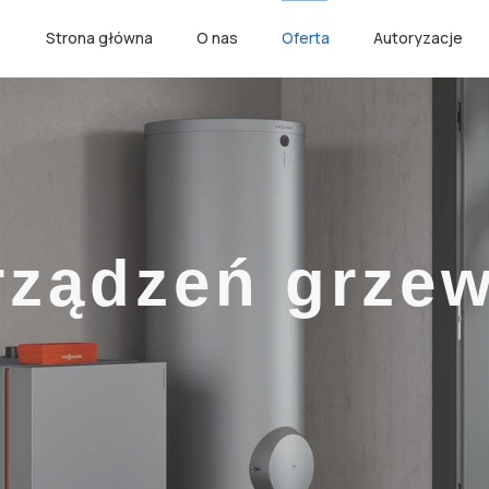
Strona główna
O nas
Oferta
Autoryzacje
rządzeń grze