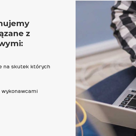
onujemy
ązane z
wymi:
e na skutek których
ń, wykonawcami